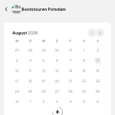
Bootstouren Potsdam
August
2026
M
D
M
D
F
S
S
27
28
29
30
31
1
2
3
4
5
6
7
8
9
10
11
12
13
14
15
16
17
18
19
20
21
22
23
24
25
26
27
28
29
30
31
1
2
3
4
5
6