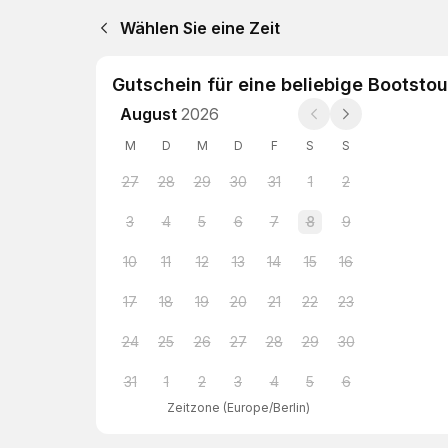
Wählen Sie eine Zeit
Gutschein für eine beliebige Bootstour
August
2026
M
D
M
D
F
S
S
27
28
29
30
31
1
2
3
4
5
6
7
8
9
10
11
12
13
14
15
16
17
18
19
20
21
22
23
24
25
26
27
28
29
30
31
1
2
3
4
5
6
Zeitzone
(
Europe/Berlin
)